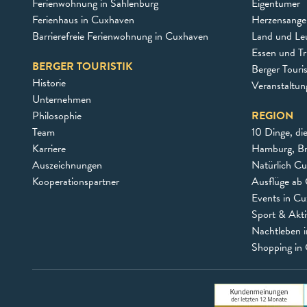
Ferienwohnung in Sahlenburg
Eigentümer
Ferienhaus in Cuxhaven
Herzensangel
Barrierefreie Ferienwohnung in Cuxhaven
Land und Le
Essen und Tr
BERGER TOURISTIK
Berger Touri
Historie
Veranstaltu
Unternehmen
Philosophie
REGION
Team
10 Dinge, di
Karriere
Hamburg, B
Auszeichnungen
Natürlich C
Kooperationspartner
Ausflüge ab 
Events in C
Sport & Akti
Nachtleben 
Shopping in