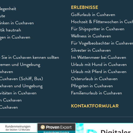
ERLEBNISSE
egenheit
Golfurlaub in Cuxhaven
ute
Hochzeit & Flitterwochen in Cux
inken in Cuxhaven
Für Shipspotter in Cuxhaven
stik hautnah
Wellness in Cuxhaven
ngen in Cuxhaven
Für Vogelbeobachter in Cuxhave
Silvester in Cuxhaven
e Sie in Cuxhaven kennen sollten
Im Wattenmeer bei Cuxhaven
remen und Umgebung
Urlaub mit Hund in Cuxhaven
uxhaven
Urlaub mit Pferd in Cuxhaven
Cuxhaven (Schiff, Bus)
Osterurlaub in Cuxhaven
uxhaven und Umgebung
Pfingsten in Cuxhaven
vitäten in Cuxhaven
Familienurlaub in Cuxhaven
in Cuxhaven
KONTAKTFORMULAR
 Cuxhaven