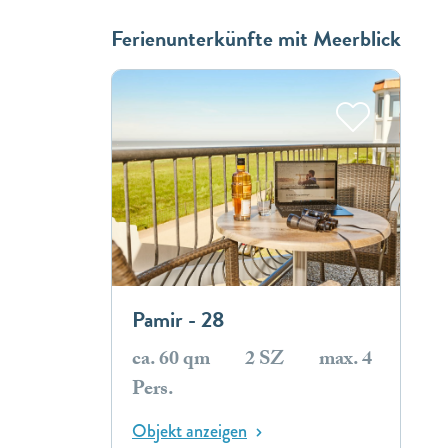
Ferienunterkünfte mit Meerblick
Pamir - 28
ca. 60 qm
2 SZ
max. 4
Pers.
Objekt anzeigen