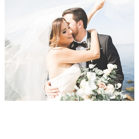
© olegparylyak – stock.adobe.com