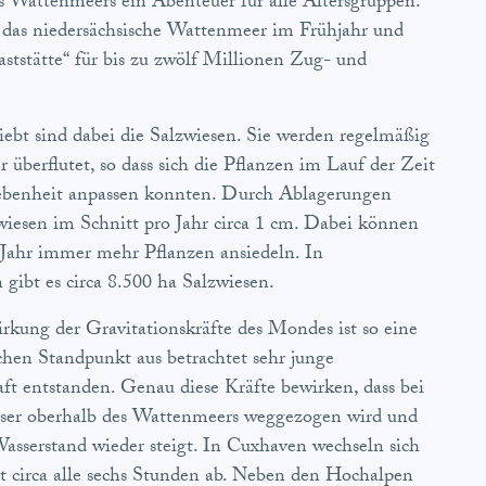
 Wattenmeers ein Abenteuer für alle Altersgruppen.
t das niedersächsische Wattenmeer im Frühjahr und
aststätte“ für bis zu zwölf Millionen Zug- und
iebt sind dabei die Salzwiesen. Sie werden regelmäßig
 überflutet, so dass sich die Pflanzen im Lauf der Zeit
ebenheit anpassen konnten. Durch Ablagerungen
iesen im Schnitt pro Jahr circa 1 cm. Dabei können
 Jahr immer mehr Pflanzen ansiedeln. In
 gibt es circa 8.500 ha Salzwiesen.
kung der Gravitationskräfte des Mondes ist so eine
hen Standpunkt aus betrachtet sehr junge
ft entstanden. Genau diese Kräfte bewirken, dass bei
ser oberhalb des Wattenmeers weggezogen wird und
Wasserstand wieder steigt. In Cuxhaven wechseln sich
 circa alle sechs Stunden ab. Neben den Hochalpen