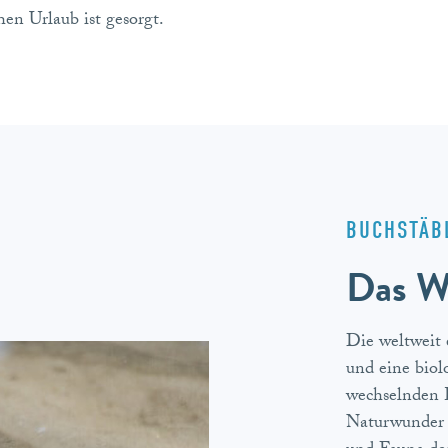
en Urlaub ist gesorgt.
BUCHSTÄB
Das W
Die weltweit 
und eine biol
wechselnden 
Naturwunder s