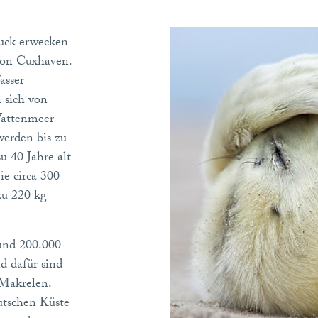
ruck erwecken
von Cuxhaven.
asser
 sich von
Wattenmeer
werden bis zu
u 40 Jahre alt
e circa 300
zu 220 kg
und 200.000
 dafür sind
 Makrelen.
utschen Küste