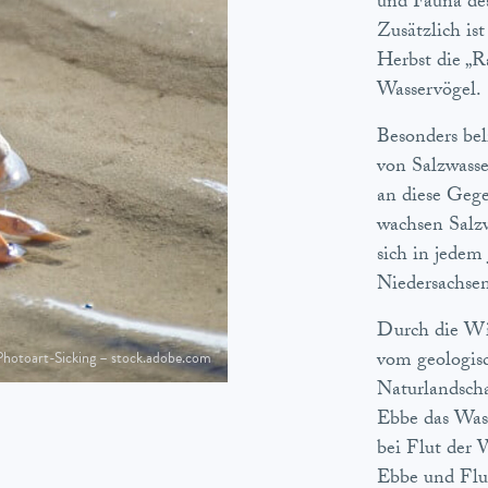
und Fauna des
Zusätzlich is
Herbst die „R
Wasservögel.
Besonders bel
von Salzwasser
an diese Geg
wachsen Salzw
sich in jedem
Niedersachsen
Durch die Wir
vom geologisc
hotoart-Sicking – stock.adobe.com
Naturlandscha
Ebbe das Was
bei Flut der 
Ebbe und Flut