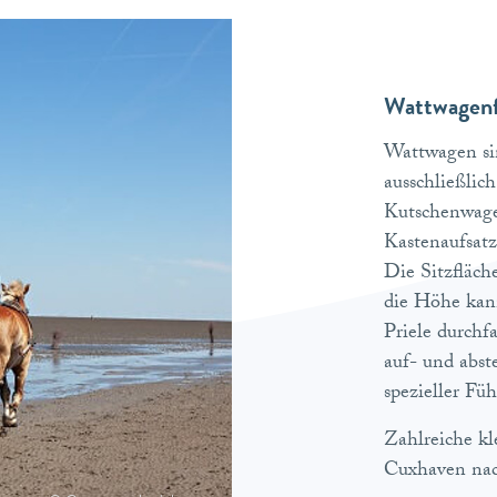
Wattwagenf
Wattwagen sin
ausschließlic
Kutschenwage
Kastenaufsatz
Die Sitzfläch
die Höhe kan
Priele durchf
auf- und abst
spezieller Fü
Zahlreiche k
Cuxhaven nac