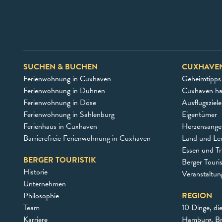
SUCHEN & BUCHEN
CUXHAVE
Ferienwohnung in Cuxhaven
Geheimtipps
Ferienwohnung in Duhnen
Cuxhaven h
Ferienwohnung in Döse
Ausflugsziel
Ferienwohnung in Sahlenburg
Eigentümer
Ferienhaus in Cuxhaven
Herzensangel
Barrierefreie Ferienwohnung in Cuxhaven
Land und Le
Essen und Tr
BERGER TOURISTIK
Berger Touri
Historie
Veranstaltu
Unternehmen
Philosophie
REGION
Team
10 Dinge, di
Karriere
Hamburg, B