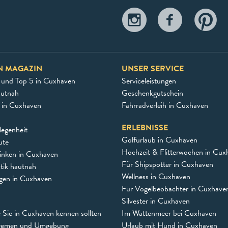
N MAGAZIN
UNSER SERVICE
 und Top 5 in Cuxhaven
Serviceleistungen
autnah
Geschenkgutschein
e in Cuxhaven
Fahrradverleih in Cuxhaven
ERLEBNISSE
egenheit
Golfurlaub in Cuxhaven
ute
Hochzeit & Flitterwochen in Cux
inken in Cuxhaven
Für Shipspotter in Cuxhaven
stik hautnah
Wellness in Cuxhaven
ngen in Cuxhaven
Für Vogelbeobachter in Cuxhave
Silvester in Cuxhaven
e Sie in Cuxhaven kennen sollten
Im Wattenmeer bei Cuxhaven
remen und Umgebung
Urlaub mit Hund in Cuxhaven