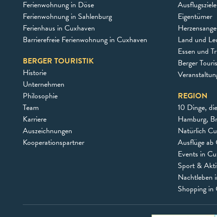
Ferienwohnung in Döse
Ausflugsziel
Ferienwohnung in Sahlenburg
Eigentümer
Ferienhaus in Cuxhaven
Herzensangel
Barrierefreie Ferienwohnung in Cuxhaven
Land und Le
Essen und Tr
BERGER TOURISTIK
Berger Touri
Historie
Veranstaltu
Unternehmen
Philosophie
REGION
Team
10 Dinge, di
Karriere
Hamburg, B
Auszeichnungen
Natürlich C
Kooperationspartner
Ausflüge ab 
Events in C
Sport & Akti
Nachtleben 
Shopping in