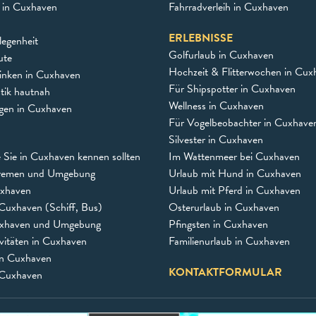
e in Cuxhaven
Fahrradverleih in Cuxhaven
ERLEBNISSE
egenheit
Golfurlaub in Cuxhaven
ute
Hochzeit & Flitterwochen in Cux
inken in Cuxhaven
Für Shipspotter in Cuxhaven
stik hautnah
Wellness in Cuxhaven
ngen in Cuxhaven
Für Vogelbeobachter in Cuxhave
Silvester in Cuxhaven
e Sie in Cuxhaven kennen sollten
Im Wattenmeer bei Cuxhaven
remen und Umgebung
Urlaub mit Hund in Cuxhaven
uxhaven
Urlaub mit Pferd in Cuxhaven
Cuxhaven (Schiff, Bus)
Osterurlaub in Cuxhaven
uxhaven und Umgebung
Pfingsten in Cuxhaven
vitäten in Cuxhaven
Familienurlaub in Cuxhaven
in Cuxhaven
KONTAKTFORMULAR
 Cuxhaven