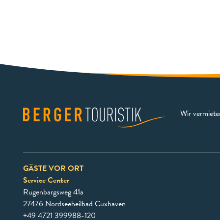
Wir vermiet
GÄSTE VOR ORT
Service Center
Rugenbargsweg 41a
27476 Nordseeheilbad Cuxhaven
+49 4721 399988-120