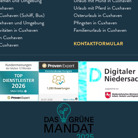
remen und Umgebung
Urlaub mit Hund in Cuxhaven
uxhaven
Urlaub mit Pferd in Cuxhaven
Cuxhaven (Schiff, Bus)
Osterurlaub in Cuxhaven
uxhaven und Umgebung
Pfingsten in Cuxhaven
vitäten in Cuxhaven
Familienurlaub in Cuxhaven
in Cuxhaven
KONTAKTFORMULAR
 Cuxhaven