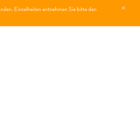
×
anden. Einzelheiten entnehmen Sie bitte den
MERKLISTE (
0
)
FÜR EIGENTÜMER
KONTAKT