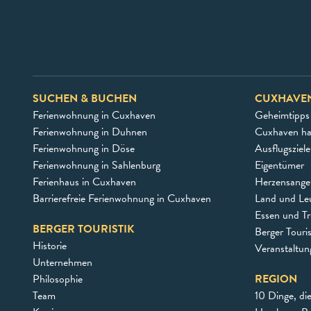
SUCHEN & BUCHEN
CUXHAVE
Ferienwohnung in Cuxhaven
Geheimtipps
Ferienwohnung in Duhnen
Cuxhaven h
Ferienwohnung in Döse
Ausflugsziel
Ferienwohnung in Sahlenburg
Eigentümer
Ferienhaus in Cuxhaven
Herzensangel
Barrierefreie Ferienwohnung in Cuxhaven
Land und Le
Essen und Tr
BERGER TOURISTIK
Berger Touri
Historie
Veranstaltu
Unternehmen
Philosophie
REGION
Team
10 Dinge, di