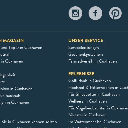
N MAGAZIN
UNSER SERVICE
 und Top 5 in Cuxhaven
Serviceleistungen
autnah
Geschenkgutschein
e in Cuxhaven
Fahrradverleih in Cuxhaven
ERLEBNISSE
egenheit
Golfurlaub in Cuxhaven
ute
Hochzeit & Flitterwochen in Cux
inken in Cuxhaven
Für Shipspotter in Cuxhaven
stik hautnah
Wellness in Cuxhaven
ngen in Cuxhaven
Für Vogelbeobachter in Cuxhave
Silvester in Cuxhaven
e Sie in Cuxhaven kennen sollten
Im Wattenmeer bei Cuxhaven