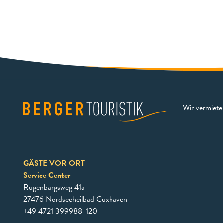
Wir vermiet
GÄSTE VOR ORT
Service Center
Rugenbargsweg 41a
27476 Nordseeheilbad Cuxhaven
+49 4721 399988-120