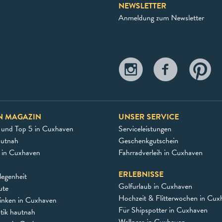
NEWSLETTER
Anmeldung zum Newsletter
N MAGAZIN
UNSER SERVICE
 und Top 5 in Cuxhaven
Serviceleistungen
autnah
Geschenkgutschein
e in Cuxhaven
Fahrradverleih in Cuxhaven
ERLEBNISSE
egenheit
Golfurlaub in Cuxhaven
ute
Hochzeit & Flitterwochen in Cux
inken in Cuxhaven
Für Shipspotter in Cuxhaven
stik hautnah
Wellness in Cuxhaven