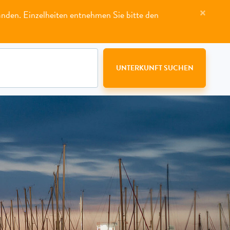
×
anden. Einzelheiten entnehmen Sie bitte den
MERKLISTE (
0
)
FÜR EIGENTÜMER
KONTAKT
UNTERKUNFT SUCHEN