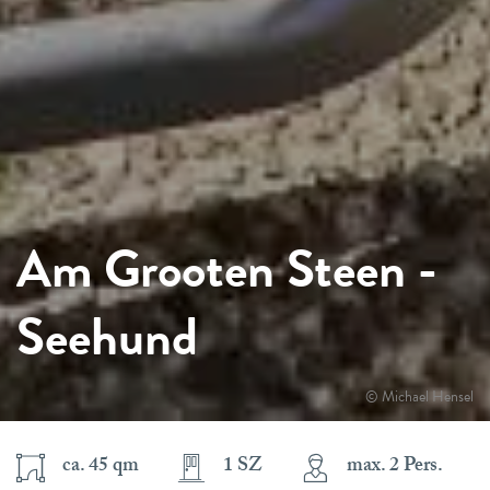
Am Grooten Steen -
Seehund
© Michael Hensel
ca. 45 qm
1 SZ
max. 2 Pers.