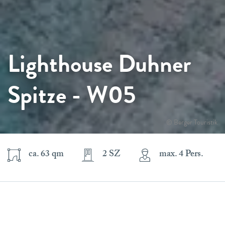
Lighthouse Duhner
Spitze - W05
© Berger Touristik
ca. 63 qm
2 SZ
max. 4 Pers.