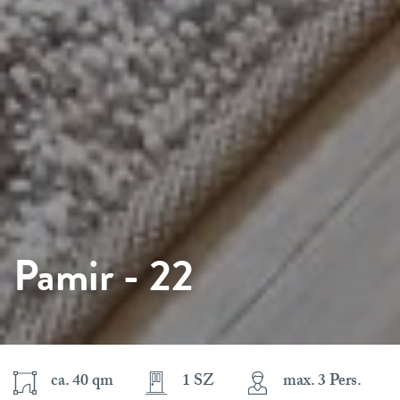
Pamir - 22
© foto-dannemann
ca. 40 qm
1 SZ
max. 3 Pers.